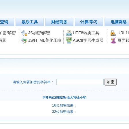
查询
娱乐工具
财经商务
计算/学习
电脑网络
4加密/解密
JS加密/解密
UTF8转换工具
URL
转码器
JS/HTML美化压缩
ASCII字形生成器
页面
请输入你要加密的字符串：
字符串
的加密结果 (
全大写
/
全小写
)
16位加密结果：
32位加密结果：